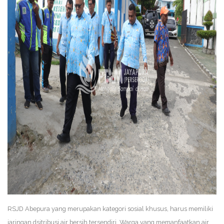
RSJD Abepura yang merupakan kategori sosial khusus, harus memiliki
jaringan dsitribusi air bersih tersendiri. Warga yang memanfaatkan air