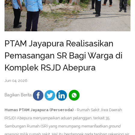
PTAM Jayapura Realisasikan
Pemasangan SR Bagi Warga di
Komplek RSJD Abepura
Jun 04, 2026
Bagikan Berita
Humas PTAM Jayapura (Perseroda)
- Rumah Sakit Jiwa Daerah
(RSJD) Abepura menyampaikan aduan pelanggan, terkait 35
Sambungan Rumah (SR) yang menumpang memanfaatkan
ground
reservoir
milik rumah sakit. Hal itu berdampak pada tagihan rekening air