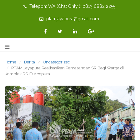
Telepon: WA (Chat Only ): 0813 6882 2255
ptamjayapura@gmail.com
Home
Berita
Uncategorized
PTAM Jayapura Realisasikan Pemasangan SR Bagi Warga di
Komplek RSJD Abepura