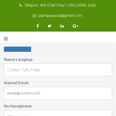
Telepon: WA (Chat Only ): 0813 6882 2255
ptamjayapura@gmail.com
Nama Lengkap
Alamat Email
No Handphone